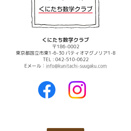
ム
ペ
ー
ジ
を
新
設
くにたち数学クラブ
し
ま
〒186-0002
し
東京都国立市東1-6-30 パティオマグノリア1-B
た。
TEL : 042-510-0622
Eメール：
info@kunitachi-suugaku.com