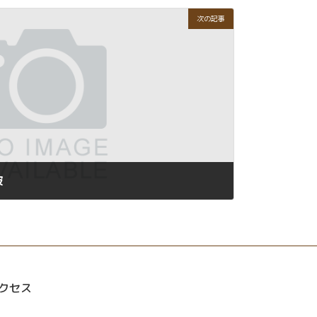
次の記事
破
クセス