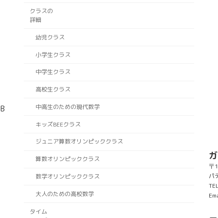
クラスの
詳細
幼児クラス
小学生クラス
中学生クラス
高校生クラス
中高生のための現代数学
B
キッズBEEクラス
ジュニア算数オリンピッククラス
ガ
算数オリンピッククラス
〒1
パ
数学オリンピッククラス
TE
大人のための高校数学
Ema
タイム