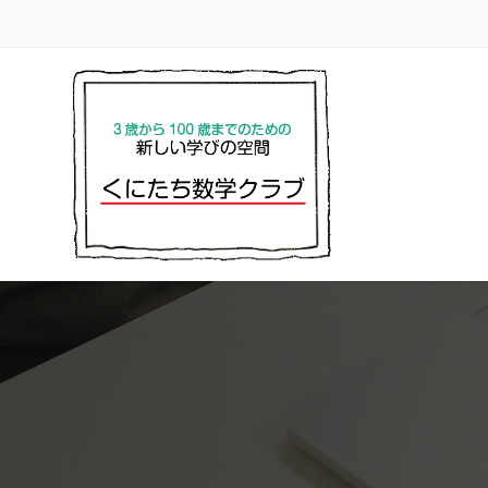
コ
ナ
ン
ビ
テ
ゲ
ン
ー
ツ
シ
へ
ョ
ス
ン
キ
に
ッ
移
プ
動