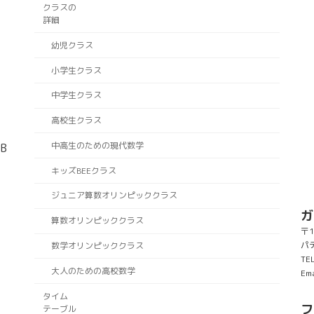
クラスの
詳細
幼児クラス
小学生クラス
中学生クラス
高校生クラス
中高生のための現代数学
B
キッズBEEクラス
ジュニア算数オリンピッククラス
ガ
算数オリンピッククラス
〒1
パ
数学オリンピッククラス
TE
大人のための高校数学
Ema
タイム
フ
テーブル