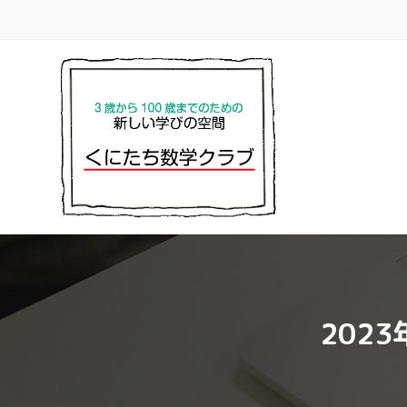
コ
ナ
ン
ビ
テ
ゲ
ン
ー
ツ
シ
へ
ョ
ス
ン
キ
に
ッ
移
プ
動
202