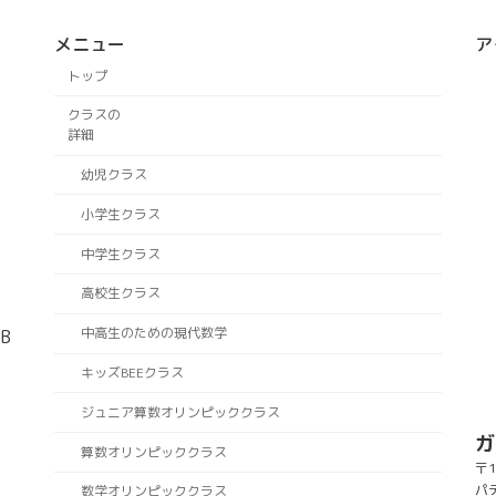
メニュー
ア
トップ
クラスの
詳細
幼児クラス
小学生クラス
中学生クラス
高校生クラス
中高生のための現代数学
B
キッズBEEクラス
ジュニア算数オリンピッククラス
ガ
算数オリンピッククラス
〒1
パ
数学オリンピッククラス