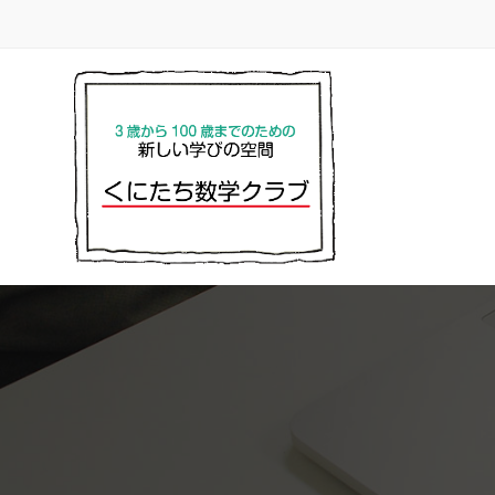
コ
ナ
ン
ビ
テ
ゲ
ン
ー
ツ
シ
へ
ョ
ス
ン
キ
に
ッ
移
プ
動