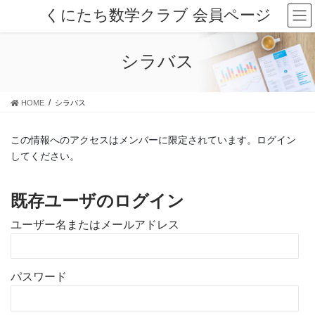
コ
ナ
くにたち数学クラブ 会員ページ
ン
ビ
テ
ゲ
ン
ー
シラバス
ツ
シ
に
ョ
移
ン
HOME
シラバス
動
に
移
動
この情報へのアクセスはメンバーに限定されています。ログイン
してください。
既存ユーザのログイン
ユーザー名またはメールアドレス
パスワード